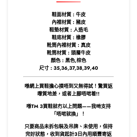
鞋面材質 : 牛皮
內裡材質 : 豬皮
鞋墊材質 : 人造毛
鞋底材質 : 橡膠
靴筒內裡材質 : 真皮
靴筒材質 : 頭層牛皮
顏色 : 黑色,棕色
尺寸 : 35,36,37,38,39,40
喺網上買鞋擔心摸唔到又無得試！
驚買返
嚟質地差，或者上腳唔啱着!!
喺TM 3買鞋就冇以上問題——我哋支持
「唔啱就換」！
只要商品未拆包裝及吊牌、未使用，保持
完好狀態，收到貨起計3日內用順豐寄返