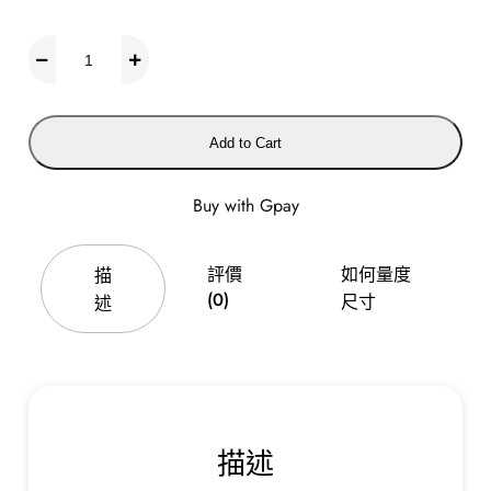
綁
扣
顯
瘦
Add to Cart
不
過
Buy with Gpay
膝
長
筒
評價
如何量度
描
靴
(0)
尺寸
述
數
量
描述