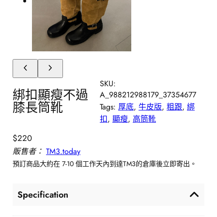
SKU:
綁扣顯瘦不過
A_988212988179_37354677
膝長筒靴
Tags:
厚底
, 
牛皮版
, 
粗跟
, 
綁
扣
, 
顯瘦
, 
高筒靴
$
220
販售者：
TM3.today
預訂商品大約在 7-10 個工作天內到達TM3的倉庫後立即寄出。
Specification