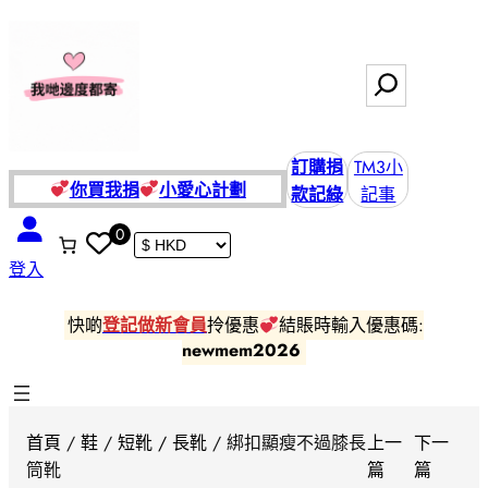
跳
至
主
搜
要
尋
內
容
訂購捐
TM3小
你買我捐
小愛
心計劃
款記綠
記事
0
登入
快啲
登記做新會員
拎優惠
結賬時輸入優惠碼:
newmem2026
首頁
/
鞋
/
短靴 / 長靴
/ 綁扣顯瘦不過膝長
上一
下一
筒靴
篇
篇