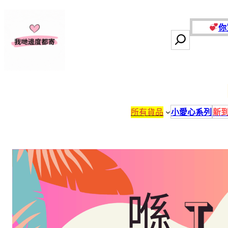
跳
至
你
主
搜
要
尋
內
容
所有貨品
小愛心系列
新