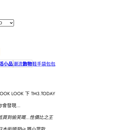
活小品
潮流
飾物
鞋
手袋包包
LOOK LOOK 下 TM3.TODAY
你會發現…
抵買到偷笑嘅…性價比之王
日本街頭至hit
嘅小眾款