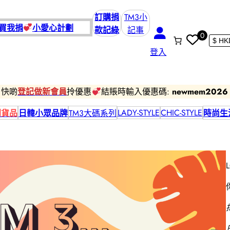
訂購捐
TM3小
買我捐
小愛
心計劃
款記綠
記事
0
登入
快啲
登記做新會員
拎優惠
結賬時輸入優惠碼:
newmem2026
LADY-STYLE
CHIC-STYLE
到貨品
日韓小眾品牌
TM3大碼系列
時尚生