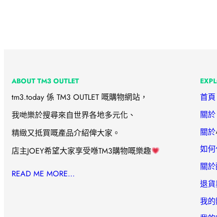
ABOUT TM3 OUTLET
EXP
tm3.today 係 TM3 OUTLET 嘅購物網站，
首頁
關於 
我哋樂於搜尋來自世界各地多元化、
關於
精緻又抵買嘅產品介紹俾大家。
如何
店主JOEY希望大家享受喺TM3購物嘅樂趣
關於
READ ME MORE…
退貨
我的