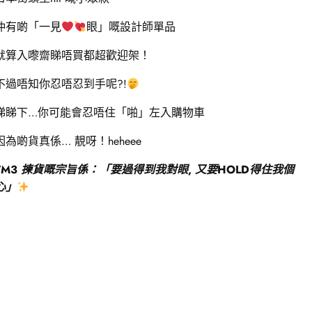
仲有啲「一見
眼」嘅設計師單品
就算入嚟齋睇唔買都超歡迎架！
不過唔知你忍唔忍到手呢?!
睇睇下…你可能會忍唔住「啪」左入購物車
因為啲貨真係… 靚呀！heheee
TM3
揀貨嘅宗旨係：「要過得到我對眼, 又要HOLD得住我個
心」