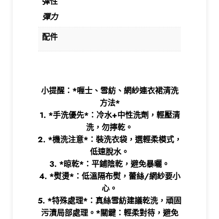
彈性
彈力
配件
小提醒：*喱士、雪紡、網紗連衣裙清洗
方法*
1. *手洗優先*：冷水+中性洗劑，輕壓清
洗，勿擰乾。
2. *機洗注意*：裝洗衣袋，選輕柔模式，
低速脫水。
3. *晾乾*：平鋪陰乾，避免暴曬。
4. *熨燙*：低溫隔布熨，蕾絲/網紗要小
心。
5. *特殊處理*：真絲雪紡建議乾洗，頑固
污漬局部處理。*關鍵：輕柔對待，避免