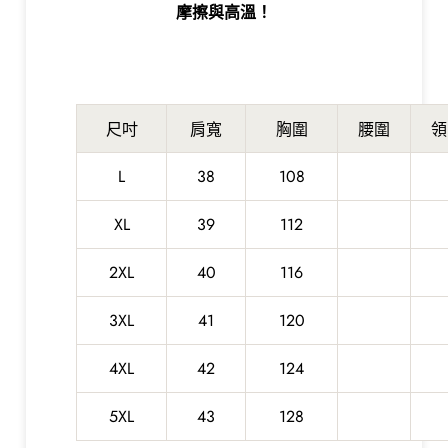
摩擦與高溫！
尺吋
肩寬
胸圍
腰圍
領
L
38
108
XL
39
112
2XL
40
116
3XL
41
120
4XL
42
124
5XL
43
128