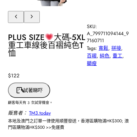
SKU:
A_799711094144_9
PLUS SIZE
大碼-5XL
7160711
重工車線後百褶純色T
Tags:
寬鬆
, 
拼接
, 
恤
百褶
, 
純色
, 
重工
, 
顯瘦
$
122
試著睇吓
顧客每天有 3 次試穿機會。
販售者：
TM3.today
本地及澳門之訂單一律使用順豐發送，香港區購物滿HK$300; 澳
門區購物滿HK$500 >>免運費