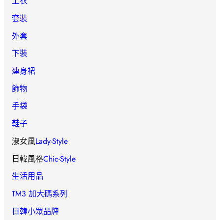
上衣
套裝
外套
下裝
連身裙
飾物
手袋
鞋子
淑女風
Lady-Style
日韓風格
Chic-Style
生活用品
TM3 加大碼系列
日韓小眾品牌