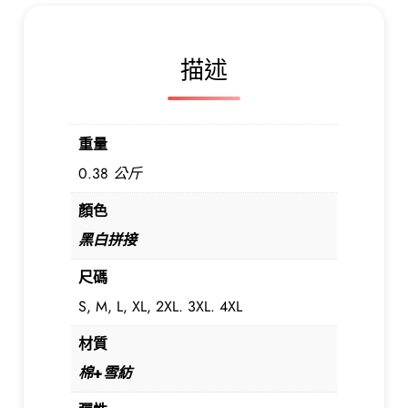
L
重
描述
工
車
線
後
重量
百
0.38 公斤
褶
純
顏色
色
黑白拼接
T
恤
尺碼
數
S, M, L, XL, 2XL. 3XL. 4XL
量
材質
棉+
雪紡