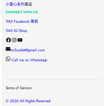
小愛心
系列
產品
CONNECT WITH US
TM3 Facebook 專頁
TM3 IG Shop
Facebook
Instagram
YouTube
tm3outlet@gmail.com
Call me on WhatsApp
Terms of Service
© 2026 All Rights Reserved