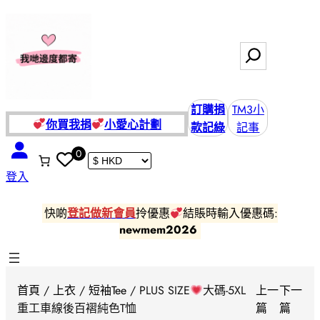
跳
至
主
搜
要
尋
內
容
訂購捐
TM3小
你買我捐
小愛
心計劃
款記綠
記事
0
登入
快啲
登記做新會員
拎優惠
結賬時輸入優惠碼:
newmem2026
首頁
/
上衣
/
短袖Tee
/ PLUS SIZE
大碼-5XL
上一
下一
重工車線後百褶純色T恤
篇
篇