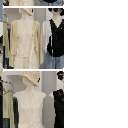
A
C
E
花
邊
V
領
修
身
背
心
數
量