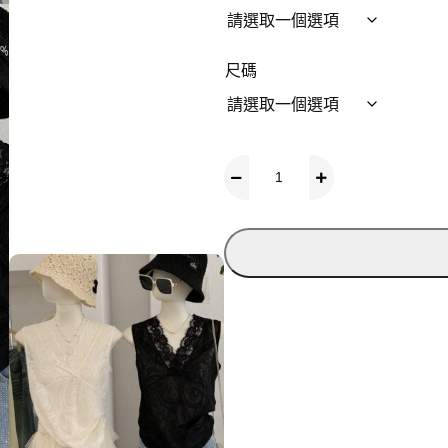
尺碼
c
h
i
c
新
裝
!
純
欲
風
L