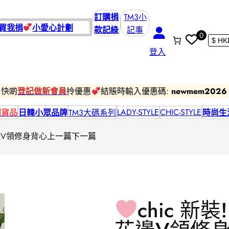
訂購捐
TM3小
買我捐
小愛
心計劃
款記綠
記事
0
登入
快啲
登記做新會員
拎優惠
結賬時輸入優惠碼:
newmem2026
LADY-STYLE
CHIC-STYLE
到貨品
日韓小眾品牌
TM3大碼系列
時尚生
花邊V領修身背心
上一篇
下一篇
chic 新裝