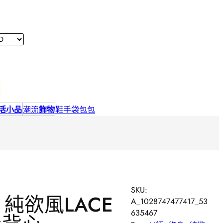
活小品
潮流
飾物
鞋
手袋包包
SKU:
! 純欲風LACE
A_1028747477417_53
635467