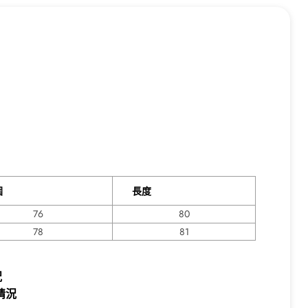
腰圍
長度
76
80
78
81
況
情況