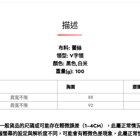
描述
布料: 蕾絲
領型: V字領
顏色: 黑色,白米
重量(g): 100
肩寬
胸圍
88
肩寬不限
肩寬不限
92
一般貨品的尺碼或可能存在輕微誤差（1~4CM），此屬正常情
腦螢幕的設定與解析度不同，可能會有輕微色差現象，此屬正常