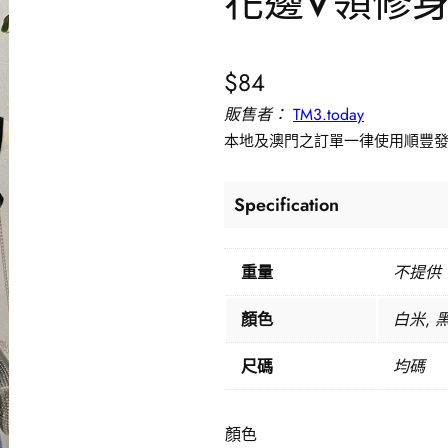
花邊V領修
$
84
販售者：
TM3.today
本地及澳門之訂單一律使用順豐發送，
Specification
重量
不提供
顏色
白米, 
尺碼
均碼
顏色