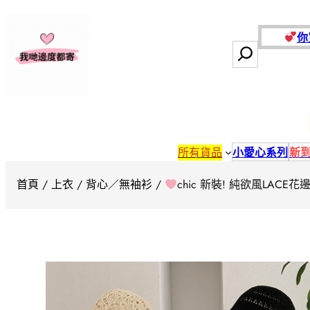
跳
至
你
主
搜
要
尋
內
容
所有貨品
小愛心系列
新
首頁
/
上衣
/
背心／無袖衫
/
chic 新裝! 純欲風LACE