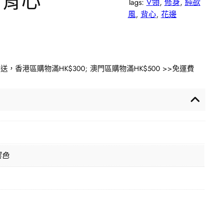
身背心
Tags:
V領
, 
修身
, 
純欲
風
, 
背心
, 
花邊
香港區購物滿HK$300; 澳門區購物滿HK$500 >>免運費
黑色