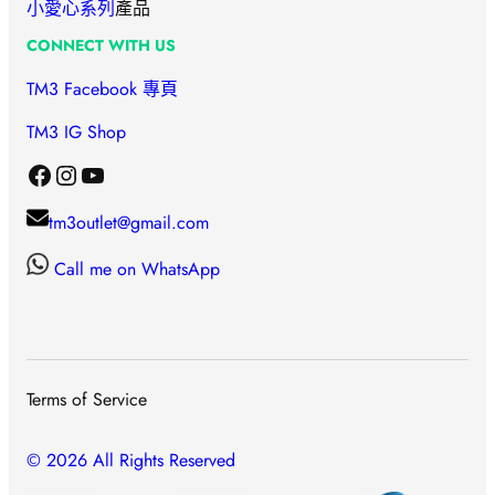
小愛心
系列
產品
CONNECT WITH US
TM3 Facebook 專頁
TM3 IG Shop
Facebook
Instagram
YouTube
tm3outlet@gmail.com
Call me on WhatsApp
Terms of Service
© 2026 All Rights Reserved