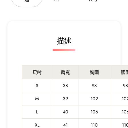
中
長
款
條
紋
描述
收
腰
連
衣
裙
尺吋
肩寬
胸圍
腰
數
量
S
38
98
98
M
39
102
10
L
40
106
10
XL
41
110
11