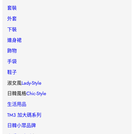
套裝
外套
下裝
連身裙
飾物
手袋
鞋子
淑女風
Lady-Style
日韓風格
Chic-Style
生活用品
TM3 加大碼系列
日韓小眾品牌