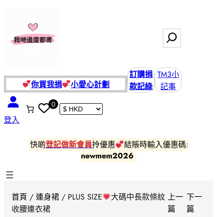
跳
至
主
搜
要
尋
內
容
訂購捐
TM3小
你買我捐
小愛
心計劃
款記綠
記事
0
登入
快啲
登記做新會員
拎優惠
結賬時輸入優惠碼:
newmem2026
首頁
/
連身裙
/ PLUS SIZE
大碼中長款條紋
上一
下一
收腰連衣裙
篇
篇