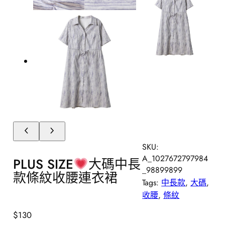
SKU:
A_1027672797984
PLUS SIZE
大碼中長
_98899899
款條紋收腰連衣裙
Tags:
中長款
, 
大碼
, 
收腰
, 
條紋
$
130