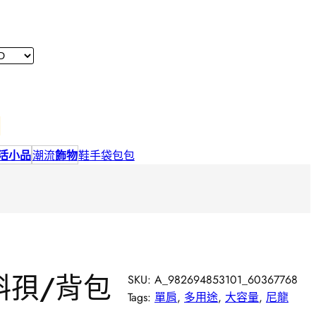
活小品
潮流
飾物
鞋
手袋包包
斜孭/背包
SKU:
A_982694853101_60367768
Tags:
單肩
, 
多用途
, 
大容量
, 
尼龍