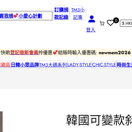
訂購捐
TM3小
買我捐
小愛
心計劃
款記綠
記事
0
登入
快啲
登記做新會員
拎優惠
結賬時輸入優惠碼:
newmem2026
LADY-STYLE
CHIC-STYLE
到貨品
日韓小眾品牌
TM3大碼系列
時尚生
韓國可變款