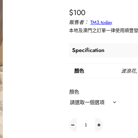
$
100
販售者：
TM3.today
本地及澳門之訂單一律使用順豐發送，
Specification
顏色
波浪花,
顏色
韓
國
可