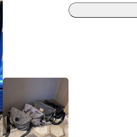
變
款
斜
孭
/
背
包
數
量