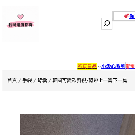
跳
至
你
主
搜
要
尋
內
容
所有貨品
小愛心系列
新
首頁
/
手袋
/
背囊
/ 韓國可變款斜孭/背包
上一篇
下一篇