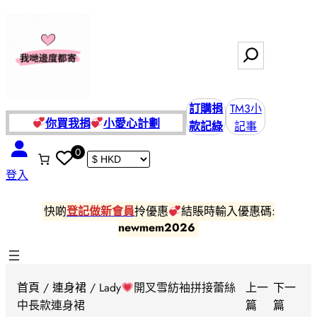
跳
至
主
搜
要
尋
內
容
訂購捐
TM3小
你買我捐
小愛
心計劃
款記綠
記事
0
登入
快啲
登記做新會員
拎優惠
結賬時輸入優惠碼:
newmem2026
首頁
/
連身裙
/ Lady
開叉雪紡袖拼接蕾絲
上一
下一
中長款連身裙
篇
篇