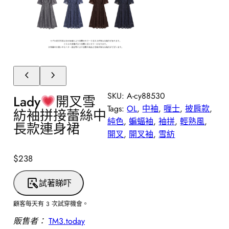
SKU:
A-cy88530
Lady
開叉雪
Tags:
OL
, 
中袖
, 
喱士
, 
披肩款
, 
紡袖拼接蕾絲中
純色
, 
蝙蝠袖
, 
袖拼
, 
輕熟風
, 
長款連身裙
開叉
, 
開叉袖
, 
雪紡
$
238
試著睇吓
顧客每天有 3 次試穿機會。
販售者：
TM3.today