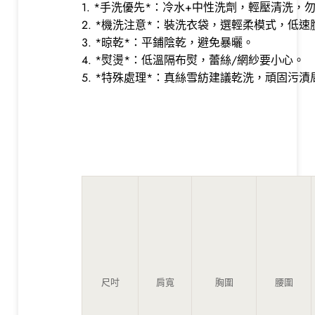
1. *手洗優先*：冷水+中性洗劑，輕壓清洗，
2. *機洗注意*：裝洗衣袋，選輕柔模式，低速
3. *晾乾*：平鋪陰乾，避免暴曬。
4. *熨燙*：低溫隔布熨，蕾絲/網紗要小心。
5. *特殊處理*：真絲雪紡建議乾洗，頑固污
尺吋
肩寬
胸圍
腰圍