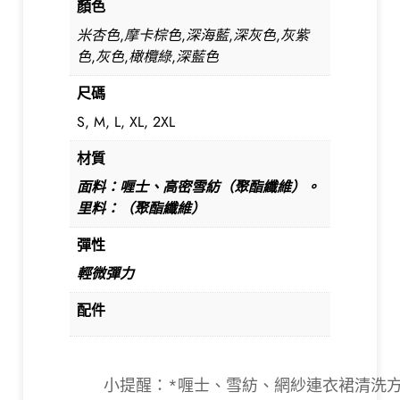
顏色
米杏色,摩卡棕色,深海藍,深灰色,灰紫
色,灰色,橄欖綠,深藍色
尺碼
S, M, L, XL, 2XL
材質
面料：喱士、高密雪紡（聚酯纖維）。
里料：（聚酯纖維）
彈性
輕微彈力
配件
小提醒：*喱士、雪紡、網紗連衣裙清洗方