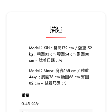
接
蕾
絲
中
長
描述
款
連
身
Model：Kiki : 身高172 cm / 體重 52
裙
kg ; 胸圍83 cm 腰圍64 cm 臀圍88
數
cm ~ 試着尺碼 : M
量
Model：Mona: 身高165 cm / 體重
44kg ; 胸圍78 cm 腰圍68 cm 臀圍
82 cm ~ 試着尺碼 : S
重量
0.45 公斤