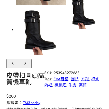
SKU:
953943272663
皮帶扣圓頭高
Tags:
EVA鞋墊
, 
圓頭
, 
方跟
, 
棉質
筒機車靴
內裡
, 
橡膠底
, 
牛皮
, 
高筒
$
208
販售者：
TM3.today