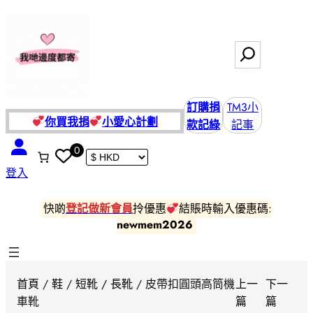
跳
至
主
搜
要
尋
內
容
訂購捐
TM3小
你買我捐
小愛
心計劃
款記綠
記事
0
登入
快啲
登記做新會員
拎優惠
結賬時輸入優惠碼:
newmem2026
首頁
/
鞋
/
短靴 / 長靴
/ 皮帶扣圓頭高筒機
上一
下一
車靴
篇
篇