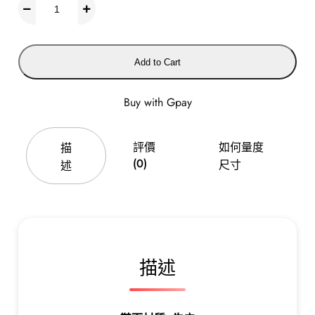
皮
帶
扣
圓
Add to Cart
頭
高
Buy with Gpay
筒
機
車
評價
如何量度
描
靴
(0)
尺寸
述
數
量
描述