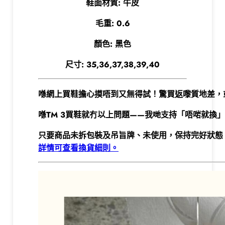
鞋面材質: 牛皮
毛重: 0.6
顏色: 黑色
尺寸: 35,36,37,38,39,40
喺網上買鞋擔心摸唔到又無得試！
驚買返嚟質地差，
喺TM 3買鞋就冇以上問題——我哋支持「唔啱就換
只要商品未拆包裝及吊旨牌、未使用，保持完好狀態
詳情可查看換貨細則。