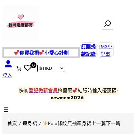
跳
至
主
搜
要
尋
內
容
訂購捐
TM3小
你買我捐
小愛
心計劃
款記綠
記事
0
登入
快啲
登記做新會員
拎優惠
結賬時輸入優惠碼:
newmem2026
首頁
/
連身裙
/
Polo條紋無袖連身裙
上一篇
下一篇