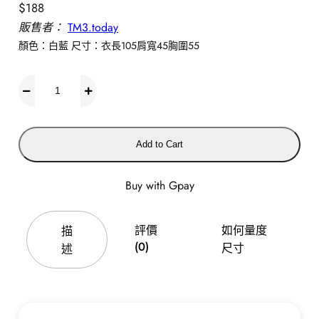
$
188
販售者：
TM3.today
顏色：白藍 尺寸：衣長105肩寬45胸圍55
P
o
l
Add to Cart
o
條
紋
Buy with Gpay
無
袖
評價
如何量度
描
連
(0)
尺寸
述
身
裙
數
量