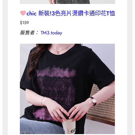
chic 新裝!3色亮片燙鑽卡通印花T恤
$
159
販售者：
TM3.today