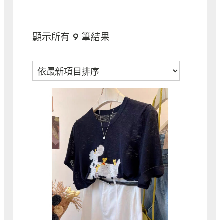
依
顯示所有 9 筆結果
最
新
項
目
排
序