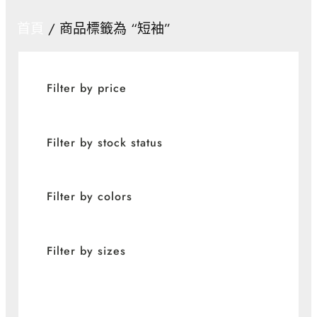
首頁
/ 商品標籤為 “短袖”
Filter by price
Filter by stock status
Filter by colors
Filter by sizes