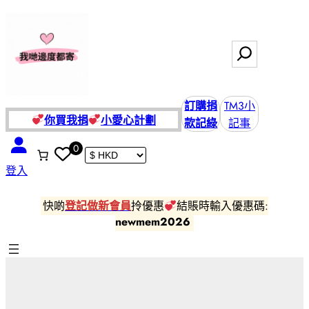
跳
至
主
搜
要
尋
內
容
訂購捐
TM3小
你買我捐
小愛
心計劃
款記綠
記事
0
登入
快啲
登記做新會員
拎優惠
結賬時輸入優惠碼:
newmem2026