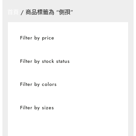
首頁
/ 商品標籤為 “側孭”
Filter by price
Filter by stock status
Filter by colors
Filter by sizes