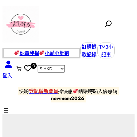
跳
至
主
搜
要
尋
內
容
訂購捐
TM3小
你買我捐
小愛
心計劃
款記綠
記事
0
登入
快啲
登記做新會員
拎優惠
結賬時輸入優惠碼:
newmem2026