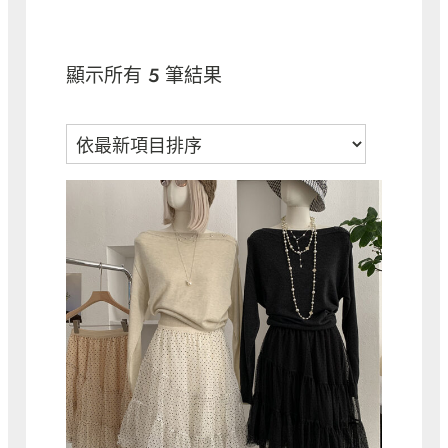
依
顯示所有 5 筆結果
最
新
項
目
排
序