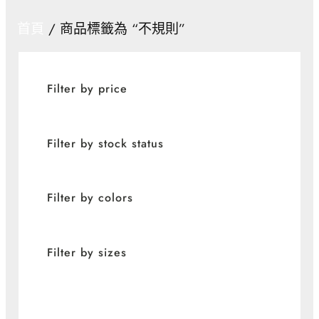
首頁
/ 商品標籤為 “不規則”
Filter by price
Filter by stock status
Filter by colors
Filter by sizes