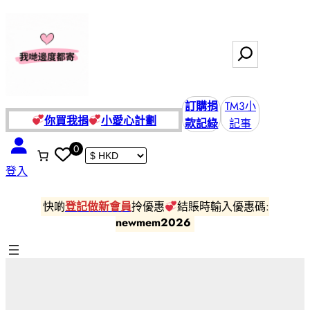
跳
至
主
搜
要
尋
內
容
訂購捐
TM3小
你買我捐
小愛
心計劃
款記綠
記事
0
登入
快啲
登記做新會員
拎優惠
結賬時輸入優惠碼:
newmem2026