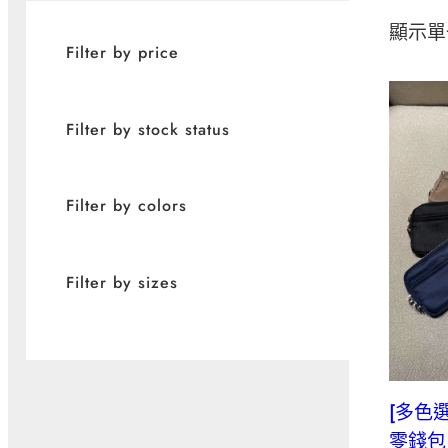
擇
分
顯示單
Filter by price
類
Filter by stock status
Filter by colors
Filter by sizes
[多色
零錢包