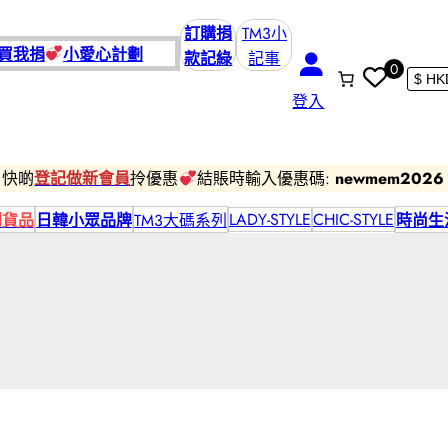
訂購捐
TM3小
買我捐
小愛
心計劃
款記綠
記事
0
登入
快啲
登記做新會員
拎優惠
結賬時輸入優惠碼:
newmem2026
LADY-STYLE
CHIC-STYLE
到貨品
日韓小眾品牌
TM3大碼系列
時尚生