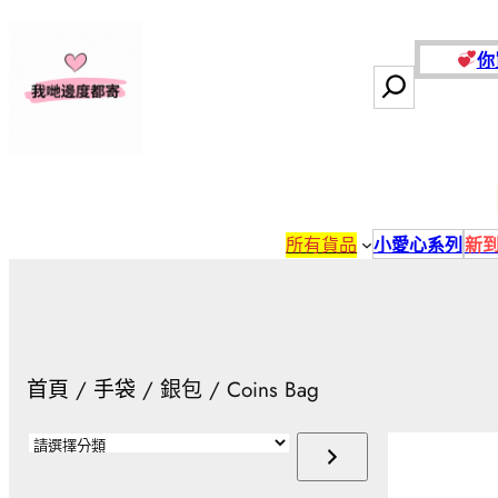
跳
至
你
主
搜
要
尋
內
容
所有貨品
小愛心系列
新
首頁
/
手袋
/ 銀包 / Coins Bag
請
選