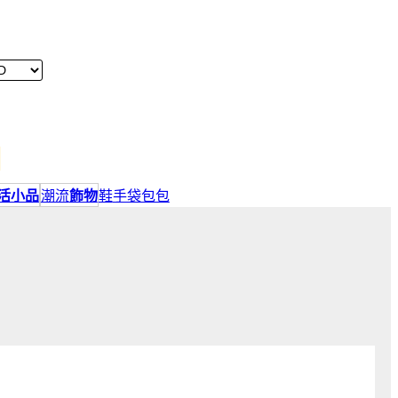
活小品
潮流
飾物
鞋
手袋包包