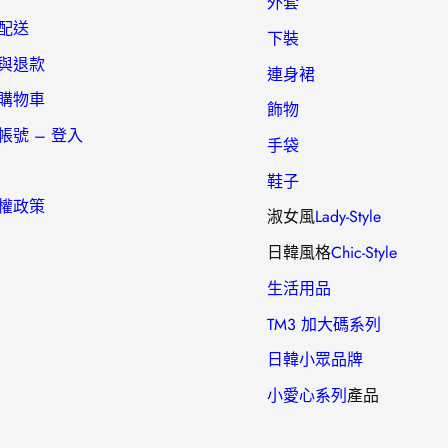
外套
配送
下裝
與退款
連身裙
購物車
飾物
帳號 – 登入
手袋
鞋子
權政策
淑女風
Lady-Style
日韓風格
Chic-Style
生活用品
TM3 加大碼系列
日韓小眾品牌
小愛心
系列
產品