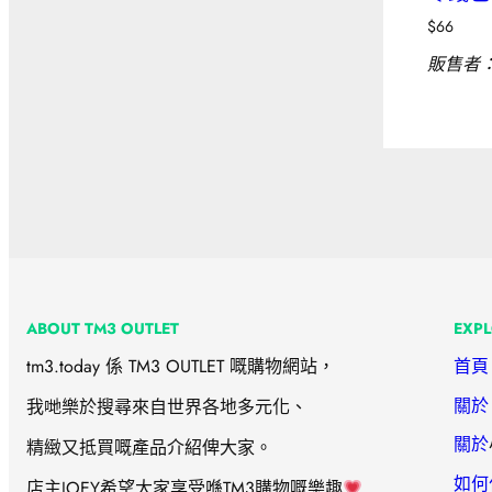
$
66
販售者
ABOUT TM3 OUTLET
EXP
tm3.today 係 TM3 OUTLET 嘅購物網站，
首頁
關於 
我哋樂於搜尋來自世界各地多元化、
關於
精緻又抵買嘅產品介紹俾大家。
如何
店主JOEY希望大家享受喺TM3購物嘅樂趣