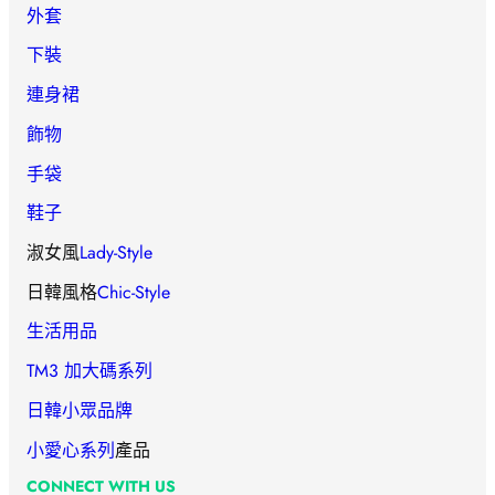
外套
下裝
連身裙
飾物
手袋
鞋子
淑女風
Lady-Style
日韓風格
Chic-Style
生活用品
TM3 加大碼系列
日韓小眾品牌
小愛心
系列
產品
CONNECT WITH US