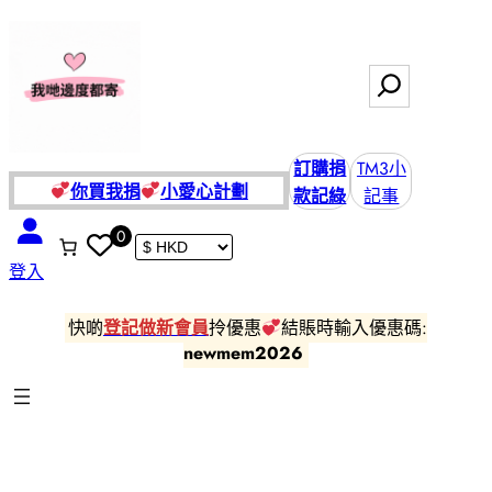
跳
至
主
搜
要
尋
內
容
訂購捐
TM3小
你買我捐
小愛
心計劃
款記綠
記事
0
登入
快啲
登記做新會員
拎優惠
結賬時輸入優惠碼:
newmem2026