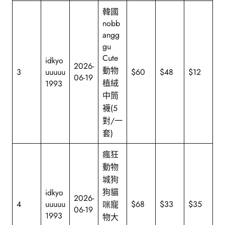
韓國
nobb
angg
gu
Cute
idkyo
2026-
動物
3
uuuuu
$60
$48
$12
06-19
植絨
1993
中筒
襪(5
對/一
套)
瘋狂
動物
城狗
狗貓
idkyo
2026-
4
uuuuu
$68
$33
$35
咪寵
06-19
1993
物大