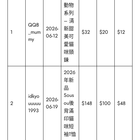
動物
系列
– 清
QQB
2026-
新甜
1
_mum
$32
$20
$12
06-12
美可
my
愛貓
咪頸
鍊
2026
年新
品
Sous
idkyo
2026-
ou後
2
uuuuu
$148
$100
$48
06-19
1993
背滿
印貓
咪短
袖T恤