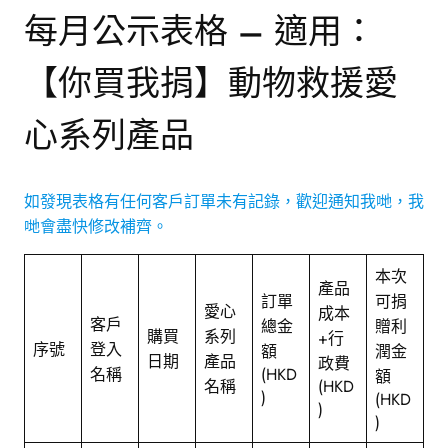
每月公示表格 – 適用：
【你買我捐】動物救援愛
心系列產品
如發現表格有任何客戶訂單未有記錄，歡迎通知我哋，我
哋會盡快修改補齊。
本次
產品
訂單
可捐
愛心
成本
客戶
總金
贈利
購買
系列
+行
序號
登入
額
潤金
日期
產品
政費
名稱
(HKD
額
名稱
(HKD
)
(HKD
)
)