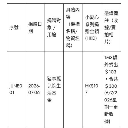
具體內
憑證備
容
小愛心
捐贈對
註（收
捐贈日
（機構
系列捐
序號
象 /
據/實
期
名稱/
贈金額
用途
拍相
(HKD)
物資名
片）
稱）
TM3額
外捐出
＄103
豬事孤
，合共
JUNE0
2026-
兒院生
HK$10
＄300
01
07-06
7
(6/7/2
活基
026星
金
期一更
新收
據)